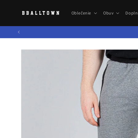
Prejsť
na
obsah
Oblečenie
Obuv
Dopln
Prejsť na
informácie
o produkte