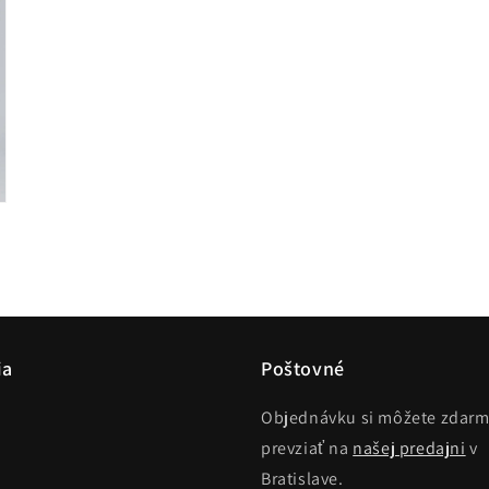
ia
Poštovné
Objednávku si môžete zdar
prevziať na
našej predajni
v
Bratislave.