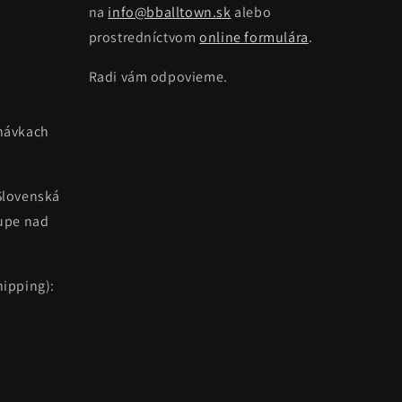
na
info@bballtown.sk
alebo
prostredníctvom
online formulára
.
Radi vám odpovieme.
návkach
Slovenská
kupe nad
ipping):