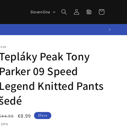
Novinky zo
Prihlásiť
J
sveta
Košík
Slovenčina
sa
a
BBALLTOWN
z
y
k
PEAK
Tepláky Peak Tony
Parker 09 Speed
Legend Knitted Pants
šedé
Normálna
Cena
€8.99
€44.99
Zľava
cena
po
s DPH