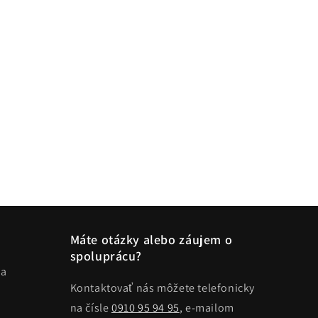
Máte otázky alebo záujem o
spoluprácu?
ma
Kontaktovať nás môžete telefonicky
na čísle
0910 95 94 95
, e-mailom