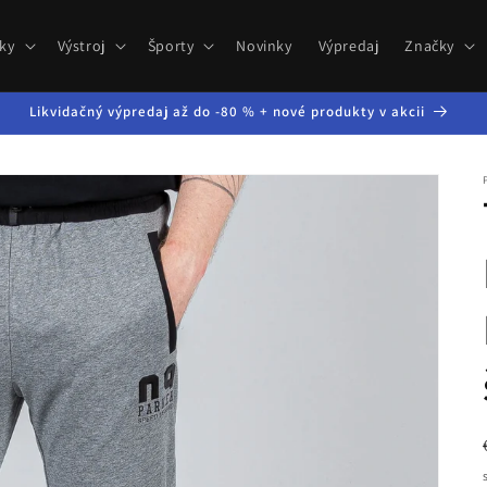
ky
Výstroj
Športy
Novinky
Výpredaj
Značky
Likvidačný výpredaj až do -80 % + nové produkty v akcii