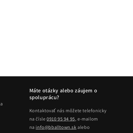
Máte otázky alebo záujem o
spoluprácu?
ma
Kontaktovať nás môžete telefonicky
na čísle
0910 95 94 95
, e-mailom
na
info@bballtown.sk
alebo