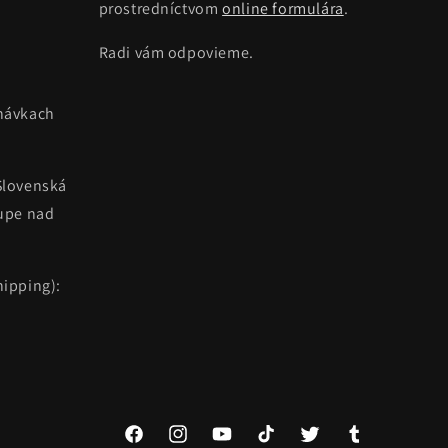
prostredníctvom
online formulára
.
Radi vám odpovieme.
návkach
Slovenská
kupe nad
ipping):
Facebook
Instagram
YouTube
TikTok
Twitter
Tumblr