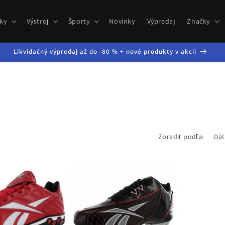
ky
Výstroj
Športy
Novinky
Výpredaj
Značky
Likvidačný výpredaj až do -80 % + nové produkty v akcii
Zoradiť podľa: