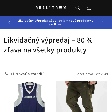
Prejsť
Novinky zo
na
sveta
Košík
obsah
BBALLTOWN
Likvidačný výpredaj až do -80 % + nové produkty v
Možnosť 
akcii
K
Likvidačný výpredaj – 80 %
o
zľava na všetky produkty
l
e
Filtrovať a zoradiť
Počet produktov: 49
k
c
i
a