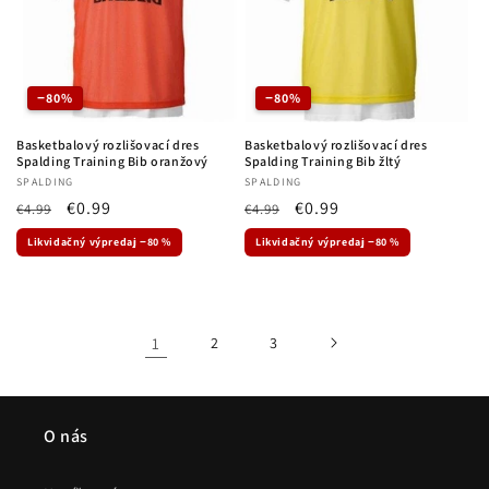
−80%
−80%
Basketbalový rozlišovací dres
Basketbalový rozlišovací dres
Spalding Training Bib oranžový
Spalding Training Bib žltý
Dodávateľ:
SPALDING
Dodávateľ:
SPALDING
Normálna
Cena
€0.99
Normálna
Cena
€0.99
€4.99
€4.99
cena
po
cena
po
Likvidačný výpredaj −80 %
Likvidačný výpredaj −80 %
zľave
zľave
1
2
3
O nás