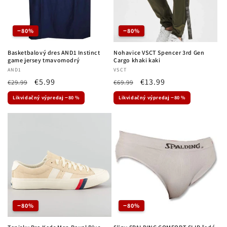
:
−80%
−80%
Basketbalový dres AND1 Instinct
Nohavice VSCT Spencer 3rd Gen
game jersey tmavomodrý
Cargo khaki kaki
Dodávateľ:
AND1
Dodávateľ:
VSCT
Normálna
Cena
€5.99
Normálna
Cena
€13.99
€29.99
€69.99
cena
po
cena
po
Likvidačný výpredaj −80 %
Likvidačný výpredaj −80 %
zľave
zľave
−80%
−80%