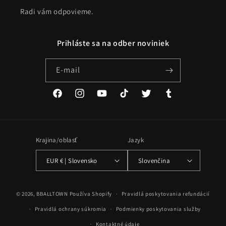
Radi vám odpovieme.
Prihláste sa na odber noviniek
E-mail
Facebook
Instagram
YouTube
TikTok
Twitter
Tumblr
Krajina/oblasť
Jazyk
EUR € | Slovensko
Slovenčina
Spôsoby
© 2026,
BBALLTOWN
Používa Shopify
Pravidlá poskytovania refundácií
platby
Pravidlá ochrany súkromia
Podmienky poskytovania služby
Kontaktné údaje