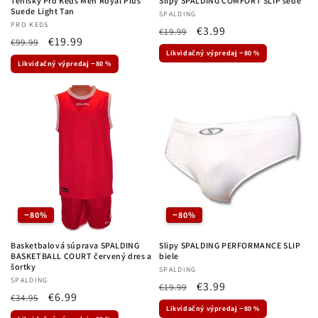
Tenisky Pro Keds Men Royal Plus
Slipy SPALDING COMFORT SLIP šedé
Suede Light Tan
Dodávateľ:
SPALDING
Dodávateľ:
PRO KEDS
Normálna
Cena
€3.99
€19.99
Normálna
Cena
€19.99
€99.99
cena
po
Likvidačný výpredaj −80 %
cena
po
zľave
Likvidačný výpredaj −80 %
zľave
−80%
−80%
Basketbalová súprava SPALDING
Slipy SPALDING PERFORMANCE SLIP
BASKETBALL COURT červený dres a
biele
šortky
Dodávateľ:
SPALDING
Dodávateľ:
SPALDING
Normálna
Cena
€3.99
€19.99
Normálna
Cena
€6.99
€34.95
cena
po
Likvidačný výpredaj −80 %
cena
po