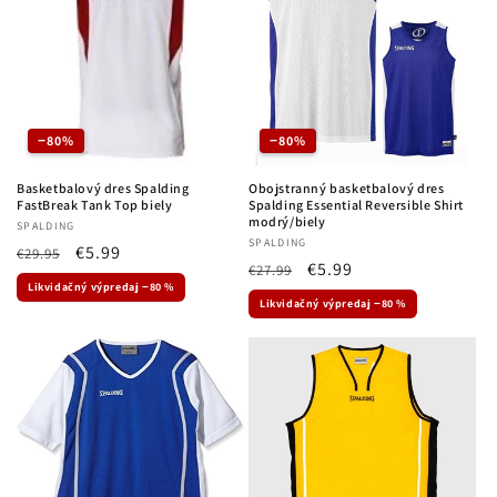
−80%
−80%
Basketbalový dres Spalding
Obojstranný basketbalový dres
FastBreak Tank Top biely
Spalding Essential Reversible Shirt
modrý/biely
Dodávateľ:
SPALDING
Dodávateľ:
SPALDING
Normálna
Cena
€5.99
€29.95
Normálna
Cena
€5.99
€27.99
cena
po
Likvidačný výpredaj −80 %
cena
po
zľave
Likvidačný výpredaj −80 %
zľave