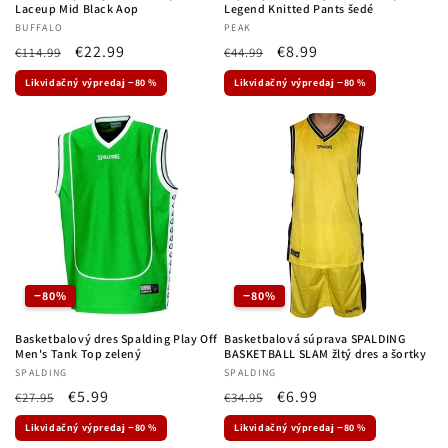
Laceup Mid Black Aop
Legend Knitted Pants šedé
Dodávateľ:
BUFFALO
Dodávateľ:
PEAK
Normálna
Cena
€22.99
Normálna
Cena
€8.99
€114.99
€44.99
cena
po
cena
po
Likvidačný výpredaj −80 %
Likvidačný výpredaj −80 %
zľave
zľave
−80%
−80%
Basketbalový dres Spalding Play Off
Basketbalová súprava SPALDING
Men's Tank Top zelený
BASKETBALL SLAM žltý dres a šortky
Dodávateľ:
SPALDING
Dodávateľ:
SPALDING
Normálna
Cena
€5.99
Normálna
Cena
€6.99
€27.95
€34.95
cena
po
cena
po
Likvidačný výpredaj −80 %
Likvidačný výpredaj −80 %
zľave
zľave