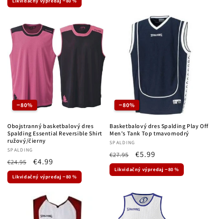
zľave
Likvidačný výpredaj −80 %
zľave
−80%
−80%
Obojstranný basketbalový dres
Basketbalový dres Spalding Play Off
Spalding Essential Reversible Shirt
Men's Tank Top tmavomodrý
ružový/čierny
Dodávateľ:
SPALDING
Dodávateľ:
SPALDING
Normálna
Cena
€5.99
€27.95
Normálna
Cena
€4.99
€24.95
cena
po
Likvidačný výpredaj −80 %
cena
po
zľave
Likvidačný výpredaj −80 %
zľave