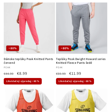
−80%
−80%
Dámske tepláky Peak Knitted Pants
Tepláky Peak Dwight Howard series
červené
Knitted Fleece Pants šedé
Dodávateľ:
PEAK
Dodávateľ:
PEAK
Normálna
Cena
€8.99
Normálna
Cena
€11.99
€44.99
€59.99
cena
po
cena
po
Likvidačný výpredaj −80 %
Likvidačný výpredaj −80 %
zľave
zľave