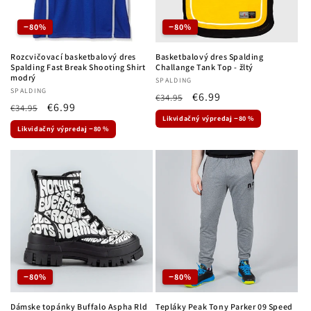
−80%
−80%
Rozcvičovací basketbalový dres
Basketbalový dres Spalding
Spalding Fast Break Shooting Shirt
Challange Tank Top - žltý
modrý
Dodávateľ:
SPALDING
Dodávateľ:
SPALDING
Normálna
Cena
€6.99
€34.95
Normálna
Cena
€6.99
€34.95
cena
po
Likvidačný výpredaj −80 %
cena
po
zľave
Likvidačný výpredaj −80 %
zľave
−80%
−80%
Dámske topánky Buffalo Aspha Rld
Tepláky Peak Tony Parker 09 Speed