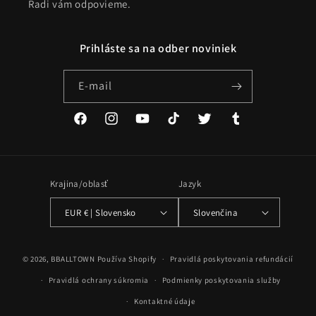
Radi vám odpovieme.
Prihláste sa na odber noviniek
E-mail
Facebook
Instagram
YouTube
TikTok
Twitter
Tumblr
Krajina/oblasť
Jazyk
EUR € | Slovensko
Slovenčina
Spôsoby
© 2026,
BBALLTOWN
Používa Shopify
Pravidlá poskytovania refundácií
platby
Pravidlá ochrany súkromia
Podmienky poskytovania služby
Kontaktné údaje