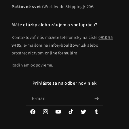
Poštovné svet
(Worldwide Shipping): 20€.
Máte otázky alebo záujem o spoluprácu?
Kontaktovať nás môžete telefonicky na čísle
0910 95
94 95
, e-mailom na
info@bballtown.sk
alebo
prostredníctvom
online formulára
.
Radi vám odpovieme.
Prihláste sa na odber noviniek
E-mail
Facebook
Instagram
YouTube
TikTok
Twitter
Tumblr