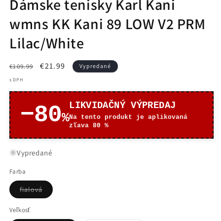
Dámske tenisky Karl Kani
wmns KK Kani 89 LOW V2 PRM
Lilac/White
Normálna
Cena
€21.99
€109.99
Vypredané
cena
po
s DPH
zľave
LIKVIDAČNÝ VÝPREDAJ
−80
%
Na tento produkt je aplikovaná
zľava 80 %
Vypredané
Farba
Variant
fialová
je
vypredaný
alebo
Veľkosť
nedostupný