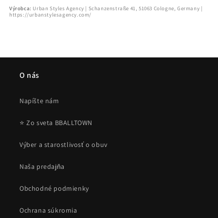
89
89
Výrobca:
Urban Styles Agency | Schanzenstraße 41, 51063 Cologne, Germany |
LOW
LOW
https://urbanstylesagency.com/
V2
V2
PRM
PRM
Lilac/White
Lilac/White
O nás
Napíšte nám
⭐ Zo sveta BBALLTOWN
Výber a starostlivosť o obuv
Naša predajňa
Obchodné podmienky
Ochrana súkromia