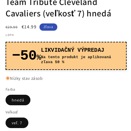
Team Tribute Cleveland
Cavaliers (veľkosť 7) hnedá
Normálna
Cena
€14.99
€29.99
Zľava
cena
po
s DPH
zľave
LIKVIDAČNÝ VÝPREDAJ
−50
%
Na tento produkt je aplikovaná
zľava 50 %
Nízky stav zásob
Farba
hnedá
Veľkosť
veľ. 7