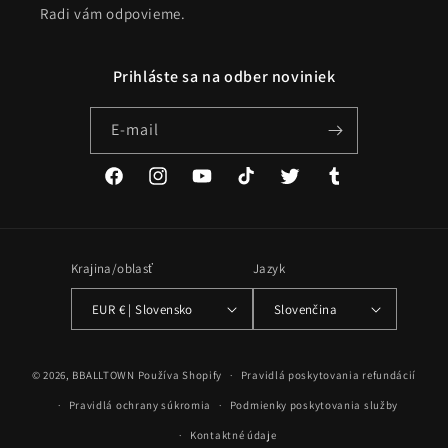
Radi vám odpovieme.
Prihláste sa na odber noviniek
E-mail
Facebook
Instagram
YouTube
TikTok
Twitter
Tumblr
Krajina/oblasť
Jazyk
EUR € | Slovensko
Slovenčina
Spôsoby
© 2026,
BBALLTOWN
Používa Shopify
Pravidlá poskytovania refundácií
platby
Pravidlá ochrany súkromia
Podmienky poskytovania služby
Kontaktné údaje