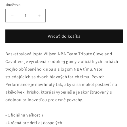
Množstvo
Znížiť
Zvýšiť
množstvo
množstvo
pre
pre
Basketbalová
Basketbalová
Pridať do košíka
lopta
lopta
Wilson
Wilson
Basketbalová lopta Wilson NBA Team Tribute Cleveland
NBA
NBA
Team
Team
Cavaliers je vyrobená z odolnej gumy v oficiálnych farbách
Tribute
Tribute
tvojho obľúbeného klubu a s logom NBA tímu. Vzor
Cleveland
Cleveland
striedajúcich sa dvoch hlavných farieb tímu. Povrch
Cavaliers
Cavaliers
(veľkosť
(veľkosť
Performance je navrhnutý tak, aby si sa mohol postaviť na
7)
7)
akékoľvek ihrisko, ktoré si vyberieš a je skonštruovaný s
hnedá
hnedá
odolnou priľnavosťou pre drsné povrchy.
• Oficiálna veľkosť 7
• Určená pre deti aj dospelých