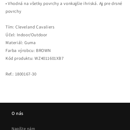
• Vhodná na všetky povrchy a vonkajšie ihriská. Aj pre drsné
povrchy
Tím: Cleveland Cavaliers
Účel: Indoor/Outdoor
Materiál: Guma
Farba výrobcu: BROWN
Kód produktu: WZ4011601XB7
Ref.: 1800167-30
O nás
Napíšte nám