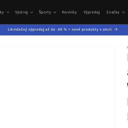
ky
Výstroj
Športy
Novinky
Výpredaj
Značky
Likvidačný výpredaj až do -80 % + nové produkty v akcii