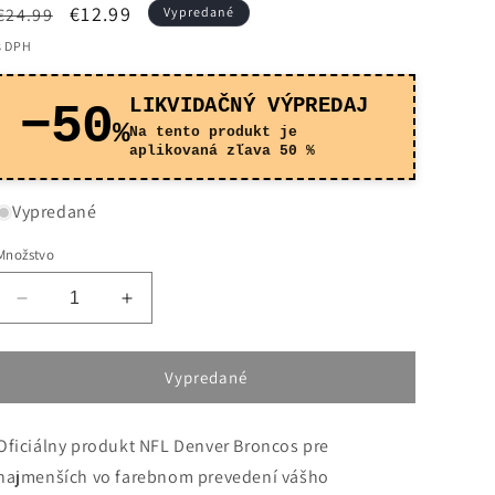
Normálna
Cena
€12.99
€24.99
Vypredané
cena
po
s DPH
zľave
LIKVIDAČNÝ VÝPREDAJ
−50
%
Na tento produkt je
aplikovaná zľava 50 %
Vypredané
Množstvo
Znížiť
Zvýšiť
množstvo
množstvo
pre
pre
Detská
Detská
Vypredané
lopta
lopta
na
na
Oficiálny produkt NFL Denver Broncos pre
americký
americký
futbal
futbal
najmenších vo farebnom prevedení vášho
Wilson
Wilson