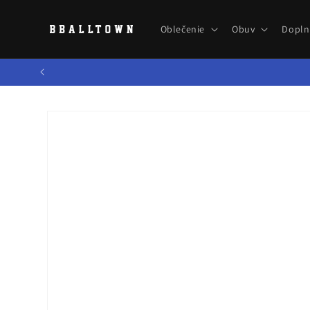
Prejsť
na
obsah
Oblečenie
Obuv
Dopln
Prejsť na
informácie
o produkte