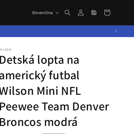
Novinky zo
Prihlásiť
J
sveta
Košík
Slovenčina
sa
a
BBALLTOWN
z
y
k
WILSON
Detská lopta na
americký futbal
Wilson Mini NFL
Peewee Team Denver
Broncos modrá