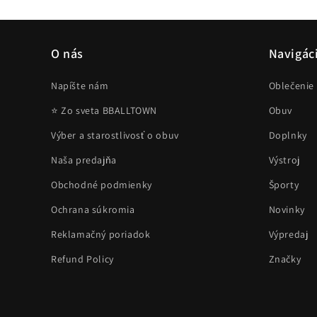
okne
O nás
Navigác
Napíšte nám
Oblečenie
⭐ Zo sveta BBALLTOWN
Obuv
Výber a starostlivosť o obuv
Doplnky
Naša predajňa
Výstroj
Obchodné podmienky
Športy
Ochrana súkromia
Novinky
Reklamačný poriadok
Výpredaj
Refund Policy
Značky