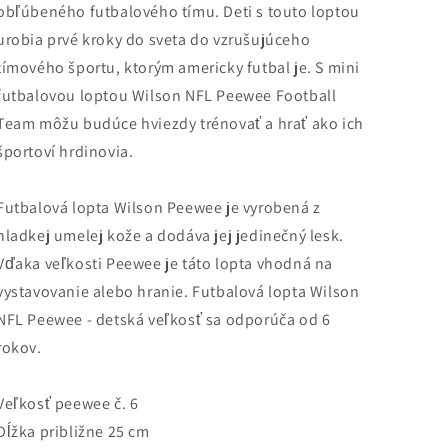
obľúbeného futbalového tímu. Deti s touto loptou
Mini
Mini
urobia prvé kroky do sveta do vzrušujúceho
NFL
NFL
Peewee
Peewee
tímového športu, ktorým americky futbal je. S mini
Team
Team
futbalovou loptou Wilson NFL Peewee Football
Denver
Denver
Team môžu budúce hviezdy trénovať a hrať ako ich
Broncos
Broncos
modrá
modrá
športoví hrdinovia.
Futbalová lopta Wilson Peewee je vyrobená z
hladkej umelej kože a dodáva jej jedinečný lesk.
Vďaka veľkosti Peewee je táto lopta vhodná na
vystavovanie alebo hranie. Futbalová lopta Wilson
NFL Peewee - detská veľkosť sa odporúča od 6
rokov.
Veľkosť peewee č. 6
Dĺžka približne 25 cm