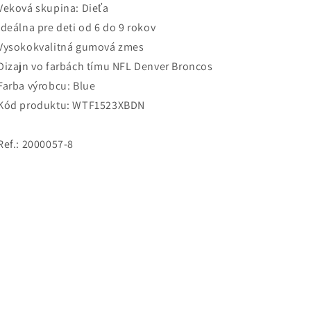
Veková skupina: Dieťa
Ideálna pre deti od 6 do 9 rokov
Vysokokvalitná gumová zmes
Dizajn vo farbách tímu NFL Denver Broncos
Farba výrobcu: Blue
Kód produktu: WTF1523XBDN
Ref.: 2000057-8