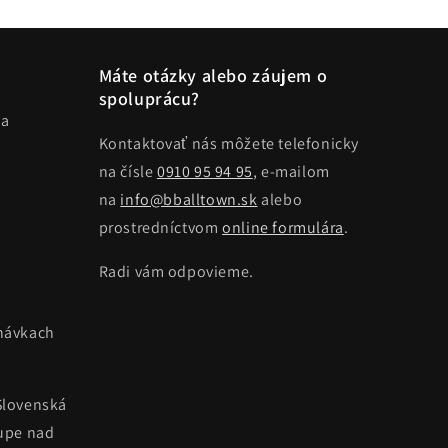
Máte otázky alebo záujem o
spoluprácu?
ma
Kontaktovať nás môžete telefonicky
na čísle
0910 95 94 95
, e-mailom
na
info@bballtown.sk
alebo
prostredníctvom
online formulára
.
Radi vám odpovieme.
návkach
Slovenská
kupe nad