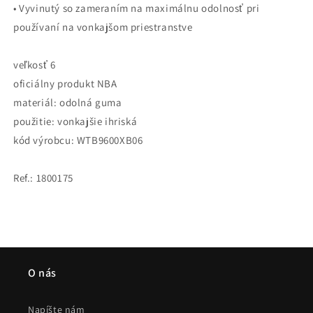
• Vyvinutý so zameraním na maximálnu odolnosť pri
používaní na vonkajšom priestranstve
veľkosť 6
oficiálny produkt NBA
materiál: odolná guma
použitie: vonkajšie ihriská
kód výrobcu: WTB9600XB06
Ref.: 1800175
O nás
Napíšte nám