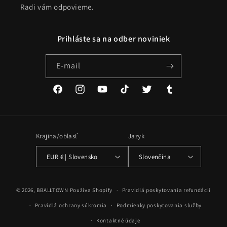
Radi vám odpovieme.
Prihláste sa na odber noviniek
E-mail
Facebook
Instagram
YouTube
TikTok
Twitter
Tumblr
Krajina/oblasť
Jazyk
EUR € | Slovensko
Slovenčina
Spôsoby
© 2026,
BBALLTOWN
Používa Shopify
Pravidlá poskytovania refundácií
platby
Pravidlá ochrany súkromia
Podmienky poskytovania služby
Kontaktné údaje