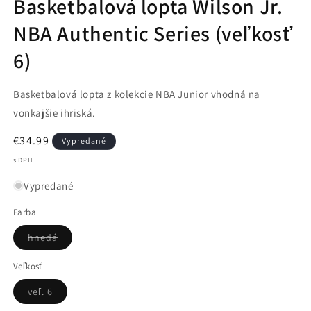
Basketbalová lopta Wilson Jr.
NBA Authentic Series (veľkosť
6)
Basketbalová lopta z kolekcie NBA Junior vhodná na
vonkajšie ihriská.
Normálna
€34.99
Vypredané
cena
s DPH
Vypredané
Farba
Variant
hnedá
je
vypredaný
alebo
Veľkosť
nedostupný
Variant
veľ. 6
je
vypredaný