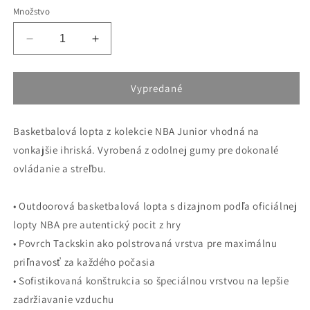
alebo
Množstvo
nedostupný
Znížiť
Zvýšiť
množstvo
množstvo
pre
pre
Basketbalová
Basketbalová
Vypredané
lopta
lopta
Wilson
Wilson
Basketbalová lopta z kolekcie NBA Junior vhodná na
Jr.
Jr.
NBA
NBA
vonkajšie ihriská. Vyrobená z odolnej gumy pre dokonalé
Authentic
Authentic
ovládanie a streľbu.
Series
Series
(veľkosť
(veľkosť
6)
6)
• Outdoorová basketbalová lopta s dizajnom podľa oficiálnej
lopty NBA pre autentický pocit z hry
• Povrch Tackskin ako polstrovaná vrstva pre maximálnu
priľnavosť za každého počasia
• Sofistikovaná konštrukcia so špeciálnou vrstvou na lepšie
zadržiavanie vzduchu