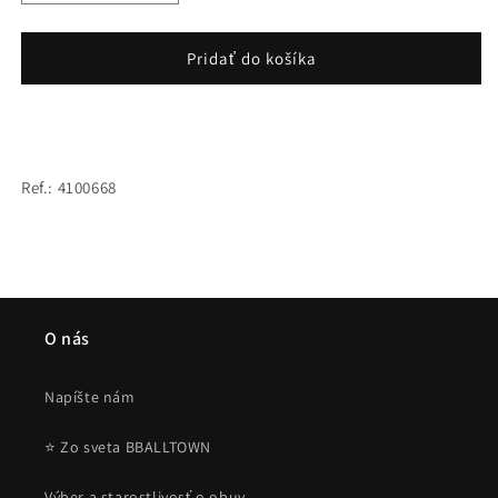
množstvo
množstvo
pre
pre
Wilson
Wilson
Pridať do košíka
Evo
Evo
Trench
Trench
Lineman
Lineman
Glv
Glv
Bl
Bl
Ref.: 4100668
O nás
Napíšte nám
⭐ Zo sveta BBALLTOWN
Výber a starostlivosť o obuv