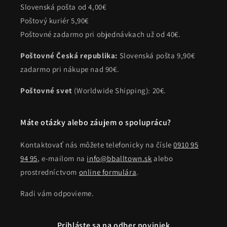
Slovenská pošta od 4,00€
Poštový kuriér 5,90€
Poštovné zadarmo pri objednávkach už od 40€.
Poštovné Česká republika:
Slovenská pošta 9,90€
zadarmo pri nákupe nad 90€.
Poštovné svet
(Worldwide Shipping): 20€.
Máte otázky alebo záujem o spoluprácu?
Kontaktovať nás môžete telefonicky na čísle
0910 95
94 95
, e-mailom na
info@bballtown.sk
alebo
prostredníctvom
online formulára
.
Radi vám odpovieme.
Prihláste sa na odber noviniek