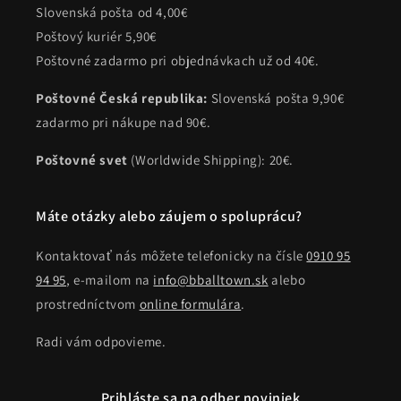
Slovenská pošta od 4,00€
Poštový kuriér 5,90€
Poštovné zadarmo pri objednávkach už od 40€.
Poštovné Česká republika:
Slovenská pošta 9,90€
zadarmo pri nákupe nad 90€.
Poštovné svet
(Worldwide Shipping): 20€.
Máte otázky alebo záujem o spoluprácu?
Kontaktovať nás môžete telefonicky na čísle
0910 95
94 95
, e-mailom na
info@bballtown.sk
alebo
prostredníctvom
online formulára
.
Radi vám odpovieme.
Prihláste sa na odber noviniek