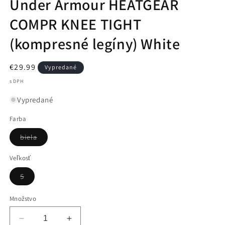
Under Armour HEATGEAR
COMPR KNEE TIGHT
(kompresné legíny) White
Normálna
€29.99
Vypredané
cena
s DPH
Vypredané
Farba
Variant
biela
je
vypredaný
alebo
Veľkosť
nedostupný
Variant
S
je
vypredaný
alebo
Množstvo
nedostupný
Znížiť
Zvýšiť