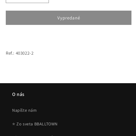
množstvo
množstvo
pre
pre
Under
Under
Vypredané
Armour
Armour
HEATGEAR
HEATGEAR
COMPR
COMPR
KNEE
KNEE
TIGHT
TIGHT
Ref.: 403022-2
(kompresné
(kompresné
legíny)
legíny)
White
White
O nás
Napíšte nám
⭐ Zo sveta BBALLTOWN