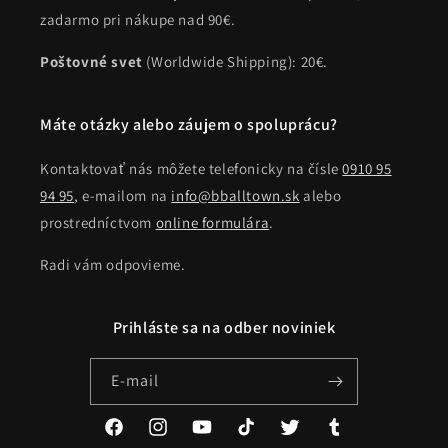
zadarmo pri nákupe nad 90€.
Poštovné svet
(Worldwide Shipping): 20€.
Máte otázky alebo záujem o spoluprácu?
Kontaktovať nás môžete telefonicky na čísle
0910 95
94 95
, e-mailom na
info@bballtown.sk
alebo
prostredníctvom
online formulára
.
Radi vám odpovieme.
Prihláste sa na odber noviniek
E-mail
Facebook
Instagram
YouTube
TikTok
Twitter
Tumblr