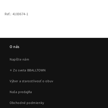
Draft
Draft
Jr.
Jr.
Breeze
Breeze
Ref.: 4100674-1
blue
blue
-
-
500ML
500ML
O nás
Napíšte nám
⭐ Zo sveta BBALLTOWN
Výber a starostlivosť o obuv
Naša predajňa
Obchodné podmienky