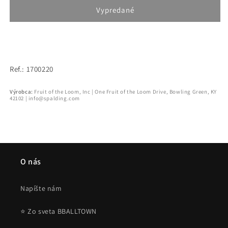
Spalding
Spalding
Vypredané
Excel
Excel
TF-
TF-
500
500
Composite
Composite
Basketball
Basketball
Ref.: 1700220
(sz.
(sz.
7)
7)
Výrobca:
Fruit of the Loom, Inc | One Fruit of the Loom Drive, Bowling Green, KY
42102 | info@spalding.com
O nás
Napíšte nám
⭐ Zo sveta BBALLTOWN