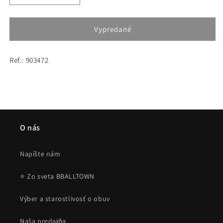
množstvo
množstvo
pre
pre
Sean
Sean
Vypredané
John
John
Monogram
Monogram
Ref.: 903472
Logo
Logo
Short
Short
Sleeve
Sleeve
Terry
Terry
Overshirt
Overshirt
white/green
white/green
O nás
Napíšte nám
⭐ Zo sveta BBALLTOWN
Výber a starostlivosť o obuv
Naša predajňa