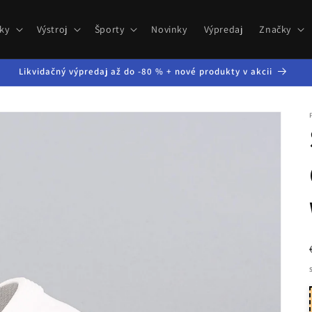
ky
Výstroj
Športy
Novinky
Výpredaj
Značky
Likvidačný výpredaj až do -80 % + nové produkty v akcii