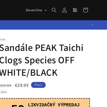
Novinky zo
Prihlásiť
J
sveta
Košík
Slovenčina
sa
a
BBALLTOWN
z
y
k
PEAK
Sandále PEAK Taichi
Clogs Species OFF
WHITE/BLACK
Normálna
Cena
€29.99
€59.99
Zľava
cena
po
s DPH
zľave
LIKVIDAČNÝ VÝPREDAJ