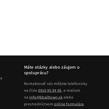
Máte otázky alebo záujem o
spoluprácu?
ma
Kontaktovať nás môžete telefonicky
na čísle
0910 95 94 95
, e-mailom
na
info@bballtown.sk
alebo
prostredníctvom
online formulára
.