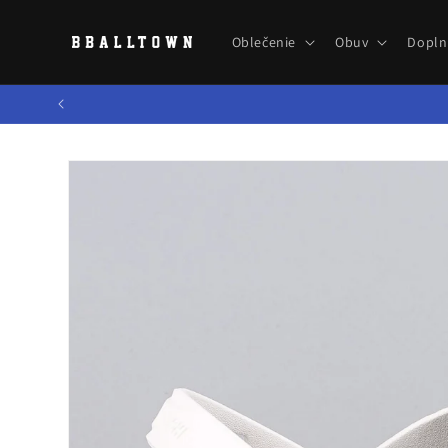
Prejsť
na
obsah
Oblečenie
Obuv
Dopln
Prejsť na
informácie
o produkte