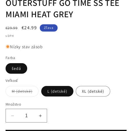
OUTERSTUFF GO TIME SS TEE
MIAMI HEAT GREY
Normálna
Cena
€24.99
€29.99
Zľava
cena
po
s DPH
zľave
Nízky stav zásob
Farba
šedá
Veľkosť
Variant
M (detské)
L (detské)
XL (detské)
je
vypredaný
alebo
Množstvo
nedostupný
Znížiť
Zvýšiť
množstvo
množstvo
pre
pre