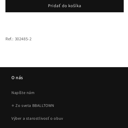
OUTERSTUFF
OUTERSTUFF
Pridať do košíka
GO
GO
TIME
TIME
SS
SS
TEE
TEE
MIAMI
MIAMI
Ref.: 302485-2
HEAT
HEAT
GREY
GREY
O nás
Napíšte nám
⭐ Zo sveta BBALLTOWN
Výber a starostlivosť o obuv