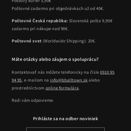
Poštový kuriér 5,90€
Poštovné zadarmo pri objednávkach už od 40€.
Poštovné Česká republika:
Slovenská pošta 9,90€
zadarmo pri nákupe nad 90€.
Poštovné svet
(Worldwide Shipping): 20€.
Máte otázky alebo záujem o spoluprácu?
Kontaktovať nás môžete telefonicky na čísle
0910 95
94 95
, e-mailom na
info@bballtown.sk
alebo
prostredníctvom
online formulára
.
Radi vám odpovieme.
Prihláste sa na odber noviniek