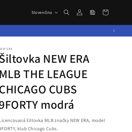
Novinky zo
Prihlásiť
J
sveta
Košík
Slovenčina
sa
a
BBALLTOWN
z
y
k
NEW ERA
Šiltovka NEW ERA
MLB THE LEAGUE
CHICAGO CUBS
9FORTY modrá
Licencovaná šiltovka MLB značky NEW ERA, model
9FORTY, klub Chicago Cubs.