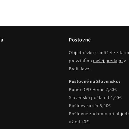
médium
3
v
modálnom
okne
ia
Poštovné
Objednávku si môžete zdar
prevziať na
našej predajni
v
Bratislave.
Poštovné na Slovensko:
Kuriér DPD Home 7,50€
Slovenská pošta od 4,00€
Poštový kuriér 5,90€
Poštovné zadarmo pri objed
už od 40€.