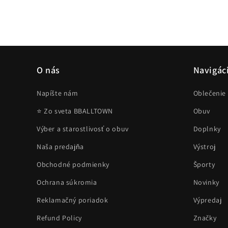
médium
2
v
modálnom
okne
O nás
Navigác
Napíšte nám
Oblečenie
⭐ Zo sveta BBALLTOWN
Obuv
Výber a starostlivosť o obuv
Doplnky
Naša predajňa
Výstroj
Obchodné podmienky
Športy
Ochrana súkromia
Novinky
Reklamačný poriadok
Výpredaj
Refund Policy
Značky