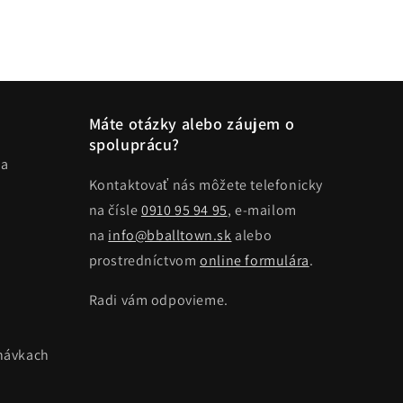
Máte otázky alebo záujem o
spoluprácu?
ma
Kontaktovať nás môžete telefonicky
na čísle
0910 95 94 95
, e-mailom
na
info@bballtown.sk
alebo
prostredníctvom
online formulára
.
Radi vám odpovieme.
návkach