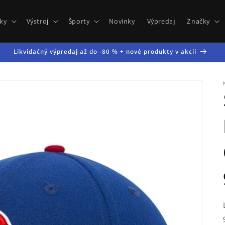
ky
Výstroj
Športy
Novinky
Výpredaj
Značky
Likvidačný výpredaj až do -80 % + nové produkty v akcii