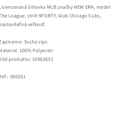
ERA
ERA
Licencovaná šiltovka MLB značky NEW ERA, model
MLB
MLB
THE
THE
The League, strih 9FORTY, klub Chicago Cubs,
LEAGUE
LEAGUE
nastaviteľná veľkosť.
CHICAGO
CHICAGO
CUBS
CUBS
9FORTY
9FORTY
Zapínanie: Suchý zips
modrá
modrá
Material: 100% Polyester
Kód produktu: 10982652
Ref.: 300261