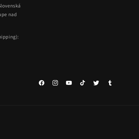
Slovenská
kupe nad
ipping):
Facebook
Instagram
YouTube
TikTok
Twitter
Tumblr