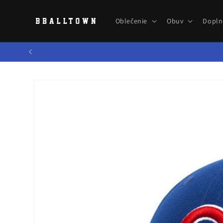
Prejsť
na
obsah
Oblečenie
Obuv
Dopln
Prejsť na
informácie
o produkte