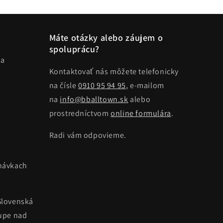
Máte otázky alebo záujem o
spoluprácu?
ma
Kontaktovať nás môžete telefonicky
na čísle
0910 95 94 95
, e-mailom
na
info@bballtown.sk
alebo
prostredníctvom
online formulára
.
Radi vám odpovieme.
návkach
Slovenská
kupe nad