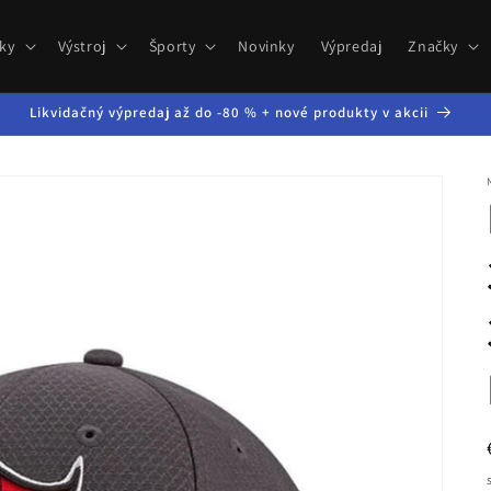
ky
Výstroj
Športy
Novinky
Výpredaj
Značky
Likvidačný výpredaj až do -80 % + nové produkty v akcii