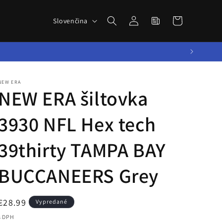
Novinky zo
Prihlásiť
J
sveta
Košík
Slovenčina
sa
a
BBALLTOWN
z
y
k
NEW ERA
NEW ERA šiltovka
3930 NFL Hex tech
39thirty TAMPA BAY
BUCCANEERS Grey
Normálna
€28.99
Vypredané
cena
s DPH