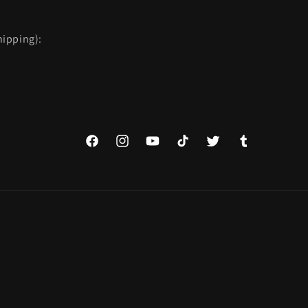
ipping):
Facebook
Instagram
YouTube
TikTok
Twitter
Tumblr
Spôsoby
platby