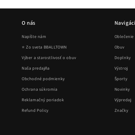
okne
O nás
Navigác
Napíšte nám
Oblečenie
⭐ Zo sveta BBALLTOWN
Obuv
Výber a starostlivosť o obuv
Doplnky
Naša predajňa
Výstroj
Obchodné podmienky
Športy
Ochrana súkromia
Novinky
Reklamačný poriadok
Výpredaj
Refund Policy
Značky