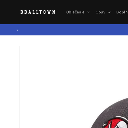
Prejsť
na
obsah
Oblečenie
Obuv
Dopln
Prejsť na
informácie
o produkte