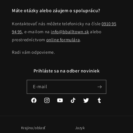
Máte otázky alebo záujem o spoluprácu?
Kontaktovať nás môžete telefonicky na čísle
0910 95
94 95
, e-mailom na
info@bballtown.sk
alebo
prostredníctvom
online formulára
.
Radi vám odpovieme.
Prihláste sa na odber noviniek
E-mail
Facebook
Instagram
YouTube
TikTok
Twitter
Tumblr
Krajina/oblasť
Jazyk