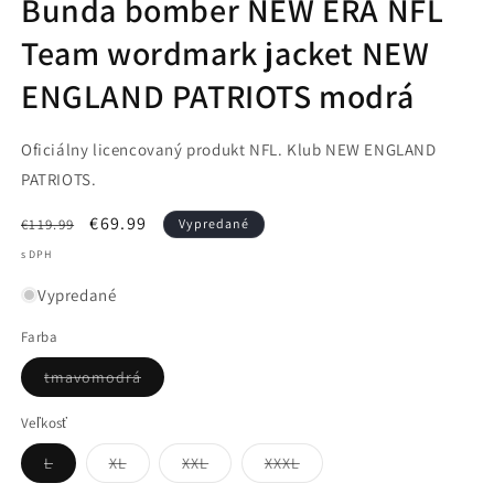
Bunda bomber NEW ERA NFL
Team wordmark jacket NEW
ENGLAND PATRIOTS modrá
Oficiálny licencovaný produkt NFL. Klub NEW ENGLAND
PATRIOTS.
Normálna
Cena
€69.99
€119.99
Vypredané
cena
po
s DPH
zľave
Vypredané
Farba
Variant
tmavomodrá
je
vypredaný
alebo
Veľkosť
nedostupný
Variant
Variant
Variant
Variant
L
XL
XXL
XXXL
je
je
je
je
vypredaný
vypredaný
vypredaný
vypredaný