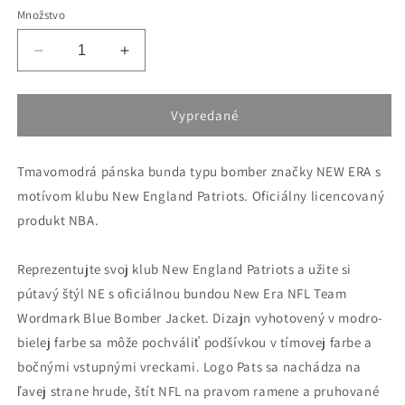
alebo
alebo
alebo
alebo
Množstvo
nedostupný
nedostupný
nedostupný
nedostupný
Znížiť
Zvýšiť
množstvo
množstvo
pre
pre
Bunda
Bunda
Vypredané
bomber
bomber
NEW
NEW
Tmavomodrá pánska bunda typu bomber značky NEW ERA s
ERA
ERA
NFL
NFL
motívom klubu New England Patriots. Oficiálny licencovaný
Team
Team
produkt NBA.
wordmark
wordmark
jacket
jacket
NEW
NEW
Reprezentujte svoj klub New England Patriots a užite si
ENGLAND
ENGLAND
pútavý štýl NE s oficiálnou bundou New Era NFL Team
PATRIOTS
PATRIOTS
Wordmark Blue Bomber Jacket. Dizajn vyhotovený v modro-
modrá
modrá
bielej farbe sa môže pochváliť podšívkou v tímovej farbe a
bočnými vstupnými vreckami. Logo Pats sa nachádza na
ľavej strane hrude, štít NFL na pravom ramene a pruhované