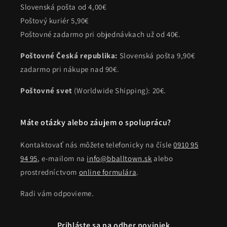
Slovenská pošta od 4,00€
Poštový kuriér 5,90€
Poštovné zadarmo pri objednávkach už od 40€.
Poštovné Česká republika:
Slovenská pošta 9,90€
zadarmo pri nákupe nad 90€.
Poštovné svet
(Worldwide Shipping): 20€.
Máte otázky alebo záujem o spoluprácu?
Kontaktovať nás môžete telefonicky na čísle
0910 95
94 95
, e-mailom na
info@bballtown.sk
alebo
prostredníctvom
online formulára
.
Radi vám odpovieme.
Prihláste sa na odber noviniek