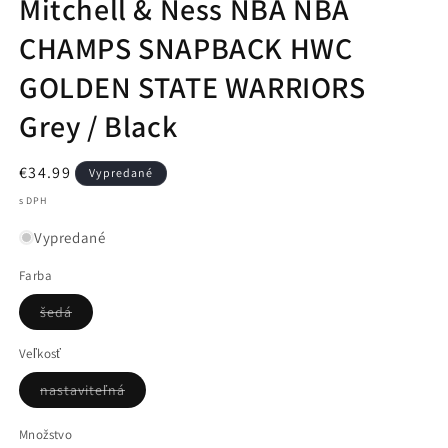
Mitchell & Ness NBA NBA
CHAMPS SNAPBACK HWC
GOLDEN STATE WARRIORS
Grey / Black
Normálna
€34.99
Vypredané
cena
s DPH
Vypredané
Farba
Variant
šedá
je
vypredaný
alebo
Veľkosť
nedostupný
Variant
nastaviteľná
je
vypredaný
alebo
Množstvo
nedostupný