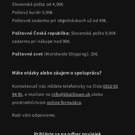
Slovenská pošta od 4,00€
Poštový kuriér 5,90€
Poštovné zadarmo pri objednávkach už od 40€.
Poštovné Česká republika:
Slovenská pošta 9,90€
zadarmo pri nákupe nad 90€.
Poštovné svet
(Worldwide Shipping): 20€.
Máte otázky alebo záujem o spoluprácu?
Kontaktovať nás môžete telefonicky na čísle
0910 95
94 95
, e-mailom na
info@bballtown.sk
alebo
prostredníctvom
online formulára
.
Radi vám odpovieme.
Prihláste sa na odber noviniek