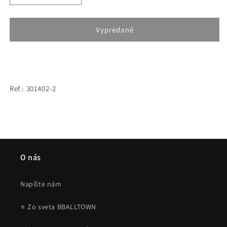
množstvo
množstvo
pre
pre
Mitchell
Mitchell
Vypredané
&amp;
&amp;
Ness
Ness
Midseason
Midseason
Windbreaker
Windbreaker
2.0
2.0
Ref.: 301402-2
Chicago
Chicago
Bulls
Bulls
Red
Red
O nás
Napíšte nám
⭐ Zo sveta BBALLTOWN