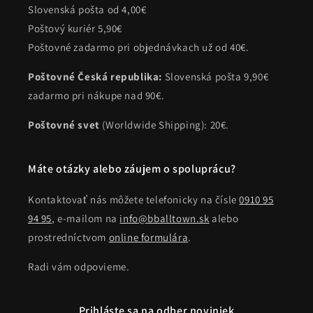
Slovenská pošta od 4,00€
Poštový kuriér 5,90€
Poštovné zadarmo pri objednávkach už od 40€.
Poštovné Česká republika:
Slovenská pošta 9,90€
zadarmo pri nákupe nad 90€.
Poštovné svet
(Worldwide Shipping): 20€.
Máte otázky alebo záujem o spoluprácu?
Kontaktovať nás môžete telefonicky na čísle
0910 95
94 95
, e-mailom na
info@bballtown.sk
alebo
prostredníctvom
online formulára
.
Radi vám odpovieme.
Prihláste sa na odber noviniek