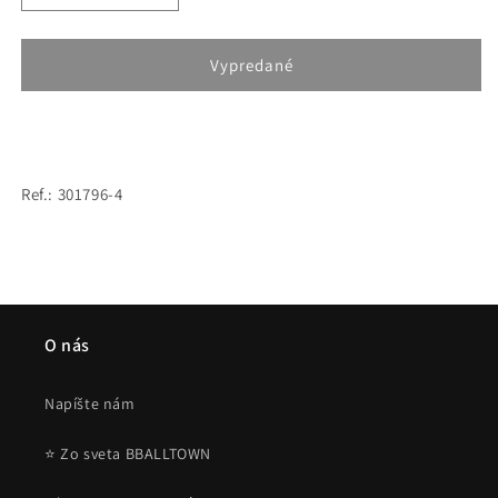
množstvo
množstvo
pre
pre
Mitchell
Mitchell
Vypredané
&amp;
&amp;
Ness
Ness
Iridescent
Iridescent
XL
XL
Logo
Logo
Ref.: 301796-4
Snapback
Snapback
HWC
HWC
San
San
Antonio
Antonio
Spurs
Spurs
Black
Black
O nás
Napíšte nám
⭐ Zo sveta BBALLTOWN