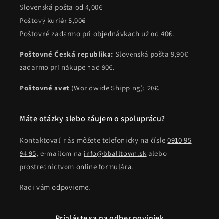
Slovenská pošta od 4,00€
Poštový kuriér 5,90€
Poštovné zadarmo pri objednávkach už od 40€.
Poštovné Česká republika:
Slovenská pošta 9,90€
zadarmo pri nákupe nad 90€.
Poštovné svet
(Worldwide Shipping): 20€.
Máte otázky alebo záujem o spoluprácu?
Kontaktovať nás môžete telefonicky na čísle
0910 95
94 95
, e-mailom na
info@bballtown.sk
alebo
prostredníctvom
online formulára
.
Radi vám odpovieme.
Prihláste sa na odber noviniek