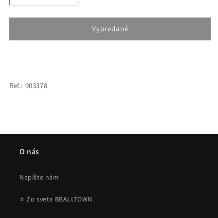
množstvo
množstvo
pre
pre
GRMY
GRMY
Vypredané
GRIMEY
GRIMEY
WEAR
WEAR
DAY
DAY
DREAMER
DREAMER
GIRL
GIRL
Ref.: 903378
SLEEVELESS
SLEEVELESS
HOODIE
HOODIE
BLUE
BLUE
O nás
Napíšte nám
⭐ Zo sveta BBALLTOWN