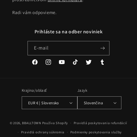
Radi vám odpovieme.
Prihláste sa na odber noviniek
E-mail
Facebook
Instagram
YouTube
TikTok
Twitter
Tumblr
Krajina/oblasť
Jazyk
EUR € | Slovensko
Slovenčina
Spôsoby
© 2026,
BBALLTOWN
Používa Shopify
Pravidlá poskytovania refundácií
platby
Pravidlá ochrany súkromia
Podmienky poskytovania služby