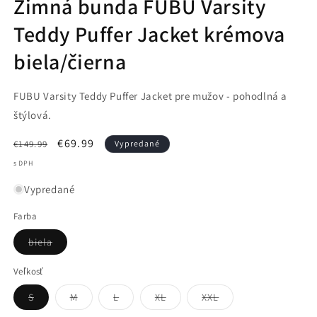
Zimná bunda FUBU Varsity
Teddy Puffer Jacket krémova
biela/čierna
FUBU Varsity Teddy Puffer Jacket pre mužov - pohodlná a
štýlová.
Normálna
Cena
€69.99
€149.99
Vypredané
cena
po
s DPH
zľave
Vypredané
Farba
Variant
biela
je
vypredaný
alebo
Veľkosť
nedostupný
Variant
Variant
Variant
Variant
Variant
S
M
L
XL
XXL
je
je
je
je
je
vypredaný
vypredaný
vypredaný
vypredaný
vypredaný