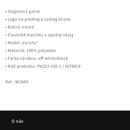
• Stojanový golier
• Logo na prednej a zadnej strane
• Bočné vrecká
• Elastické manžety a spodný okraj
• Model „Varsity"
• Materiál: 100% polyester
• Farba výrobcu: off white/black
• Kód produktu: FM223-020-1 / 6076814
Ref.: 903489
O nás