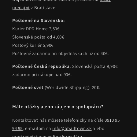
predajni
v Bratislave.
Poštovné na Slovensko:
Kuriér DPD Home 7,50€
Slovenská pošta od 4,00€
Poštový kuriér 5,90€
Poštovné zadarmo pri objednávkach už od 40€.
Poštovné Česká republika:
Slovenská pošta 9,90€
zadarmo pri nákupe nad 90€.
Poštovné svet
(Worldwide Shipping): 20€.
Máte otázky alebo záujem o spoluprácu?
Kontaktovať nás môžete telefonicky na čísle
0910 95
94 95
, e-mailom na
info@bballtown.sk
alebo
prostredníctvom
online formulára
.