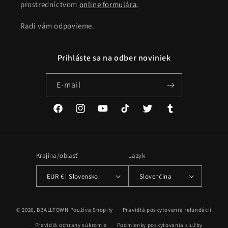
prostredníctvom
online formulára
.
Radi vám odpovieme.
Prihláste sa na odber noviniek
E-mail
Facebook
Instagram
YouTube
TikTok
Twitter
Tumblr
Krajina/oblasť
Jazyk
EUR € | Slovensko
Slovenčina
Spôsoby
© 2026,
BBALLTOWN
Používa Shopify
Pravidlá poskytovania refundácií
platby
Pravidlá ochrany súkromia
Podmienky poskytovania služby