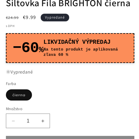
Šiltovka Fila BRIGHTON čierna
Normálna
Cena
€9.99
€24.99
Vypredané
cena
po
s DPH
zľave
LIKVIDAČNÝ VÝPREDAJ
−60
%
Na tento produkt je aplikovaná
zľava 60 %
Vypredané
Farba
Variant
čierna
je
vypredaný
alebo
Množstvo
nedostupný
Znížiť
Zvýšiť
množstvo
množstvo
pre
pre