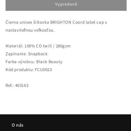
Šiltovka
Šiltovka
Vypredané
Fila
Fila
BRIGHTON
BRIGHTON
Čierna unisex šiltovka BRIGHTON Coord label cap s
čierna
čierna
nastaviteľnou veľkosťou.
Materiál: 100% CO twill / 280gsm
Zapínanie: Snapback
Farba výrobcu: Black Beauty
Kód produktu: FCU0023
Ref.: 403163
O nás