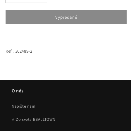
množstvo
množstvo
pre
pre
Detské
Detské
Vypredané
šortky
šortky
Outerstuff
Outerstuff
NBA
NBA
Sensational
Sensational
Score
Score
Ref.: 302489-2
Fleece
Fleece
Short
Short
Los
Los
Angeles
Angeles
Lakers
Lakers
fialové
fialové
O nás
Napíšte nám
⭐ Zo sveta BBALLTOWN