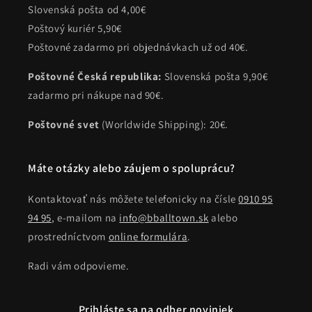
Slovenská pošta od 4,00€
Poštový kuriér 5,90€
Poštovné zadarmo pri objednávkach už od 40€.
Poštovné Česká republika:
Slovenská pošta 9,90€
zadarmo pri nákupe nad 90€.
Poštovné svet
(Worldwide Shipping): 20€.
Máte otázky alebo záujem o spoluprácu?
Kontaktovať nás môžete telefonicky na čísle
0910 95
94 95
, e-mailom na
info@bballtown.sk
alebo
prostredníctvom
online formulára
.
Radi vám odpovieme.
Prihláste sa na odber noviniek