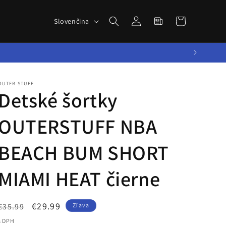
Novinky zo
Prihlásiť
J
sveta
Košík
Slovenčina
sa
a
BBALLTOWN
z
y
k
OUTER STUFF
Detské šortky
OUTERSTUFF NBA
BEACH BUM SHORT
MIAMI HEAT čierne
Normálna
Cena
€29.99
€35.99
Zľava
cena
po
s DPH