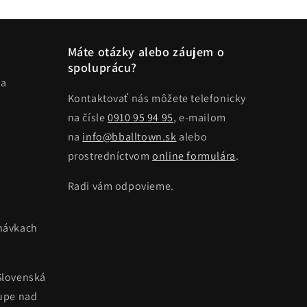
Máte otázky alebo záujem o
spoluprácu?
ma
Kontaktovať nás môžete telefonicky
na čísle
0910 95 94 95
, e-mailom
na
info@bballtown.sk
alebo
prostredníctvom
online formulára
.
Radi vám odpovieme.
návkach
Slovenská
kupe nad