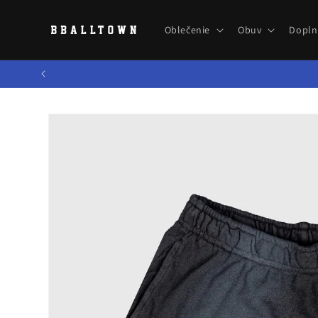
Prejsť
na
obsah
Oblečenie
Obuv
Dopln
Prejsť na
informácie
o produkte