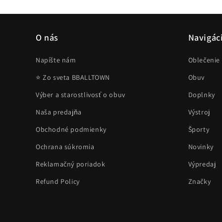
okne
O nás
Navigác
Napíšte nám
Oblečenie
⭐ Zo sveta BBALLTOWN
Obuv
Výber a starostlivosť o obuv
Doplnky
Naša predajňa
Výstroj
Obchodné podmienky
Športy
Ochrana súkromia
Novinky
Reklamačný poriadok
Výpredaj
Refund Policy
Značky