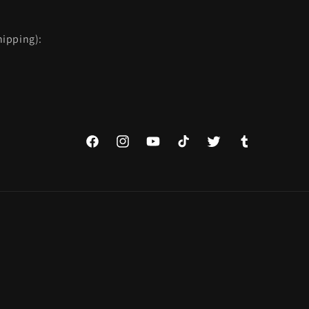
ipping):
Facebook
Instagram
YouTube
TikTok
Twitter
Tumblr
Spôsoby
platby