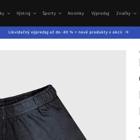
ky
Výstroj
Športy
Novinky
Výpredaj
Značky
Likvidačný výpredaj až do -80 % + nové produkty v akcii