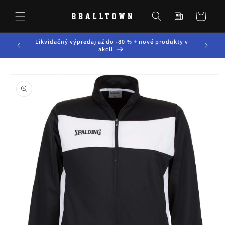
Prejsť
Novinky zo
na
sveta
Košík
obsah
BBALLTOWN
Likvidačný výpredaj až do -80 % + nové produkty v
Možnosť 
akcii
Prejsť na
informácie
o produkte