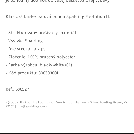
je pohodlný doplnok do vašej basketbalovej výbavy.
Classic
Classic
Jacket
Jacket
Klasická basketbalová bunda Spalding Evolution II.
čierna
čierna
- Štruktúrovaný prešívaný materiál
- Výšivka Spalding
- Dve vrecká na zips
- Zloženie: 100% brúsený polyester
- Farba výrobcu: black/white (01)
- Kód produktu: 300303001
Ref.: 600527
Výrobca:
Fruit of the Loom, Inc | One Fruit of the Loom Drive, Bowling Green, KY
42102 | info@spalding.com