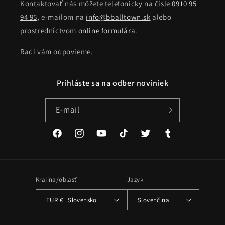
Kontaktovať nás môžete telefonicky na čísle
0910 95
94 95
, e-mailom na
info@bballtown.sk
alebo
prostredníctvom
online formulára
.
Radi vám odpovieme.
Prihláste sa na odber noviniek
E-mail
Facebook
Instagram
YouTube
TikTok
Twitter
Tumblr
Krajina/oblasť
Jazyk
EUR € | Slovensko
Slovenčina
Spôsoby