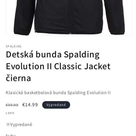
Otvoriť
médium
1
SPALDING
Detská bunda Spalding
v
modálnom
okne
Evolution II Classic Jacket
čierna
Klasická basketbalová bunda Spalding Evolution II
Normálna
Cena
€14.99
€39.99
Vypredané
cena
po
s DPH
zľave
Vypredané
Farba