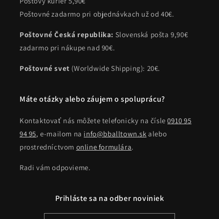
Poštový kuriér 5,90€
Poštovné zadarmo pri objednávkach už od 40€.
Poštovné Česká republika:
Slovenská pošta 9,90€
zadarmo pri nákupe nad 90€.
Poštovné svet
(Worldwide Shipping): 20€.
Máte otázky alebo záujem o spoluprácu?
Kontaktovať nás môžete telefonicky na čísle
0910 95
94 95
, e-mailom na
info@bballtown.sk
alebo
prostredníctvom
online formulára
.
Radi vám odpovieme.
Prihláste sa na odber noviniek