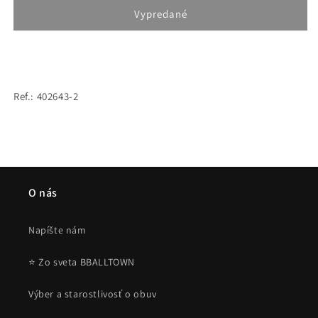
Champion
Champion
Vypredané
Hooded
Hooded
Sweatshirt
Sweatshirt
Red
Red
Ref.: 402643-2
O nás
Napíšte nám
⭐ Zo sveta BBALLTOWN
Výber a starostlivosť o obuv