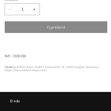
nedostupný
Znížiť
Zvýšiť
množstvo
množstvo
pre
pre
Buffalo
Buffalo
Vypredané
Paired
Paired
Laceup
Laceup
Hi
Hi
Leo/Brown
Leo/Brown
Ref.: 3300396
Výrobca:
Buffalo Boots GmbH | Schanzenstr. 41, 51063 Cologne | Germany |
https://www.buffalo-boots.com/
O nás