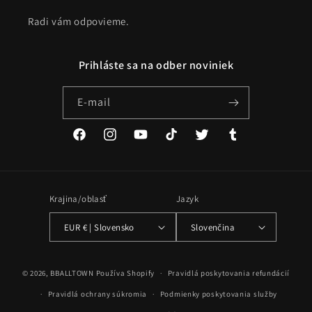
Radi vám odpovieme.
Prihláste sa na odber noviniek
E-mail
Facebook
Instagram
YouTube
TikTok
Twitter
Tumblr
Krajina/oblasť
Jazyk
EUR € | Slovensko
Slovenčina
Spôsoby
© 2026,
BBALLTOWN
Používa Shopify
Pravidlá poskytovania refundácií
platby
Pravidlá ochrany súkromia
Podmienky poskytovania služby