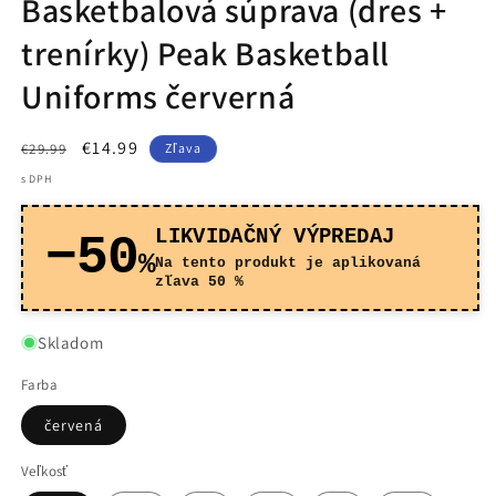
Basketbalová súprava (dres +
trenírky) Peak Basketball
Uniforms červerná
Normálna
Cena
€14.99
€29.99
Zľava
cena
po
s DPH
zľave
LIKVIDAČNÝ VÝPREDAJ
−50
%
Na tento produkt je aplikovaná
zľava 50 %
Skladom
Farba
červená
Veľkosť