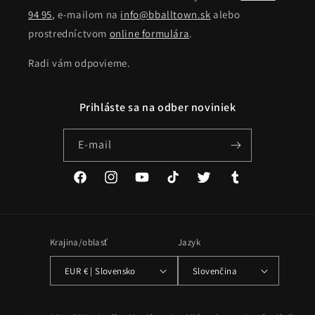
94 95
, e-mailom na
info@bballtown.sk
alebo
prostredníctvom
online formulára
.
Radi vám odpovieme.
Prihláste sa na odber noviniek
E-mail
Facebook
Instagram
YouTube
TikTok
Twitter
Tumblr
Krajina/oblasť
Jazyk
EUR € | Slovensko
Slovenčina
Spôsoby