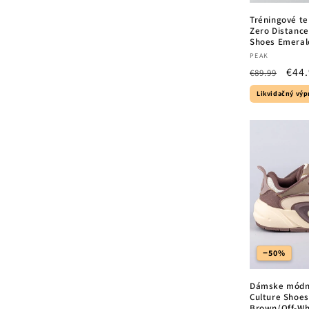
Tréningové te
Zero Distance
Shoes Emeral
Vendor:
PEAK
Regular
Sale
€44
€89.99
price
pric
Likvidačný výp
−50%
Dámske módne
Culture Shoes 
Brown/Off-Wh