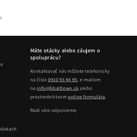
Máte otázky alebo záujem o
spoluprácu?
ma
Kontaktovať nás môžete telefonicky
na čísle
0910 95 94 95
, e-mailom
na
info@bballtown.sk
alebo
prostredníctvom
online formulára
.
Radi vám odpovieme.
návkach