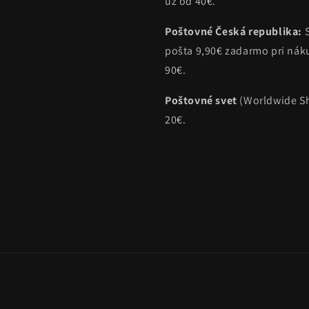
už od 40€.
Poštovné Česká republika:
pošta 9,90€ zadarmo pri ná
90€.
Poštovné svet
(Worldwide Sh
20€.