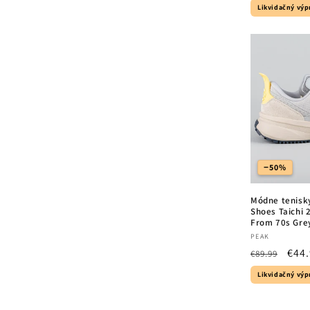
price
pri
Likvidačný výp
−50%
Módne tenisk
Shoes Taichi 2
From 70s Gre
Vendor:
PEAK
Regular
Sale
€44
€89.99
price
pric
Likvidačný výp