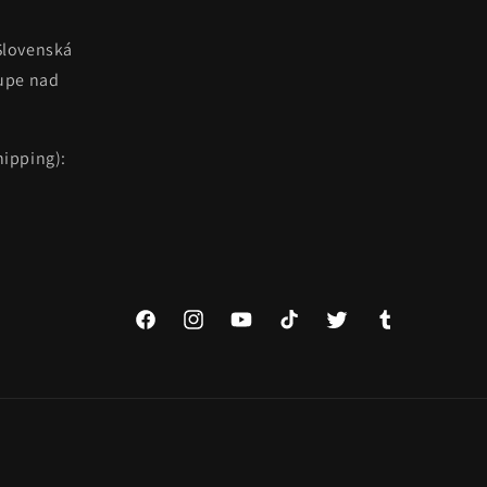
Slovenská
kupe nad
ipping):
Facebook
Instagram
YouTube
TikTok
Twitter
Tumblr