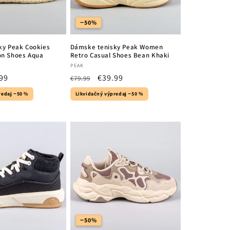
−50%
ky Peak Cookies
Dámske tenisky Peak Women
n Shoes Aqua
Retro Casual Shoes Bean Khaki
Vendor:
PEAK
99
Regular
Sale
€39.99
€79.99
e
price
price
redaj −50 %
Likvidačný výpredaj −50 %
−50%