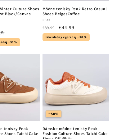
Winter Culture Shoes
Módne tenisky Peak Retro Casual
rst Black/Canvas
Shoes Beige/Coffee
Vendor:
PEAK
Regular
Sale
€44.99
€89.99
99
price
price
Likvidačný výpredaj −50 %
e
redaj −50 %
−50%
 tenisky Peak
Dámske módne tenisky Peak
re Shoes Taichi Cake
Fashion Culture Shoes Taichi Cake
Shoes Off White