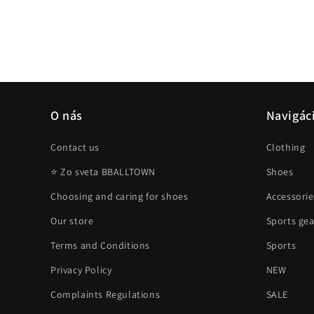
O nás
Navigác
Contact us
Clothing
⭐ Zo sveta BBALLTOWN
Shoes
Choosing and caring for shoes
Accessorie
Our store
Sports gea
Terms and Conditions
Sports
Privacy Policy
NEW
Complaints Regulations
SALE