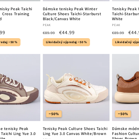
nisky Peak Taichi
Dámske tenisky Peak Winter
Tenisky Peak 
 Cross Training
Culture Shoes Taichi-Starburst
Taichi-Starbu
d
Black/Canvas White
White
Vendor:
Vendor:
PEAK
PEAK
.99
Regular
Sale
€44.99
Regular
Sale
€44.
€89.99
€89.99
e
price
price
price
pric
redaj −50 %
Likvidačný výpredaj −50 %
Likvidačný výp
−50%
−50%
 tenisky Peak
Tenisky Peak Culture Shoes Taichi
Dámske módne
Taichi Ling Yue 3.0
Ling Yue 3.0 Canvas White/Brown
Fashion Cultu
ite
Shoes Brown