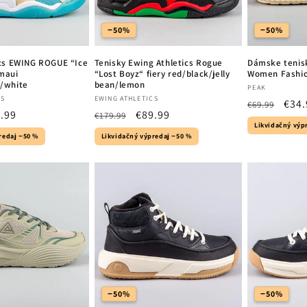
−50%
−50%
ics EWING ROGUE “Ice
Tenisky Ewing Athletics Rogue
Dámske tenis
maui
“Lost Boyz“ fiery red/black/jelly
Women Fashio
/white
bean/lemon
Vendor:
PEAK
Vendor:
CS
EWING ATHLETICS
Regular
Sale
€34.
€69.99
e
.99
Regular
Sale
€89.99
€179.99
price
pric
Likvidačný výp
ce
price
price
redaj −50 %
Likvidačný výpredaj −50 %
−50%
−50%