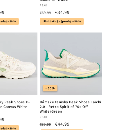
Vendor:
PEAK
99
Regular
Sale
€34.99
€69.99
e
price
price
redaj −50 %
Likvidačný výpredaj −50 %
−50%
ky Peak Shoes B-
Dámske tenisky Peak Shoes Taichi
ve Canvas White
2.0 - Retro Spirit of 70s Off
White/Green
Vendor:
PEAK
99
Regular
Sale
€44.99
€89.99
e
redaj −50 %