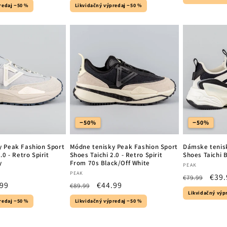
ce
price
price
redaj −50 %
Likvidačný výpredaj −50 %
−50%
−50%
y Peak Fashion Sport
Módne tenisky Peak Fashion Sport
Dámske tenis
.0 - Retro Spirit
Shoes Taichi 2.0 - Retro Spirit
Shoes Taichi 
y
From 70s Black/Off White
Vendor:
PEAK
Vendor:
PEAK
Regular
Sale
€39.
€79.99
.99
Regular
Sale
€44.99
€89.99
price
pric
Likvidačný výp
e
price
price
redaj −50 %
Likvidačný výpredaj −50 %