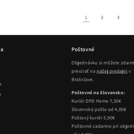
1
2
3
ia
Poštovné
Objednávku si môžete zdar
prevziať na
našej predajni
v
Bratislave.
s
Poštovné na Slovensko:
r
Kuriér DPD Home 7,50€
Slovenská pošta od 4,00€
Poštový kuriér 5,90€
Poštovné zadarmo pri objed