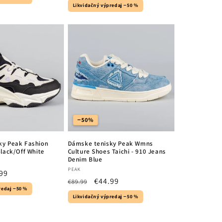
price
price
Likvidačný výpredaj −50 %
−50%
ky Peak Fashion
Dámske tenisky Peak Wmns
Black/Off White
Culture Shoes Taichi - 910 Jeans
Denim Blue
Vendor:
PEAK
99
Regular
Sale
€44.99
€89.99
e
redaj −50 %
price
price
Likvidačný výpredaj −50 %