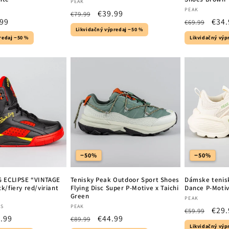
Vendor:
PEAK
Vendor:
PEAK
Regular
Sale
€39.99
€79.99
.99
Regular
Sale
€34.
€69.99
price
price
Likvidačný výpredaj −50 %
e
price
pric
redaj −50 %
Likvidačný výp
−50%
−50%
G ECLIPSE “VINTAGE
Tenisky Peak Outdoor Sport Shoes
Dámske tenis
k/fiery red/viriant
Flying Disc Super P-Motive x Taichi
Dance P-Moti
Green
Vendor:
PEAK
Vendor:
CS
PEAK
Regular
Sale
€29.
€59.99
e
.99
Regular
Sale
€44.99
€89.99
price
pric
Likvidačný výp