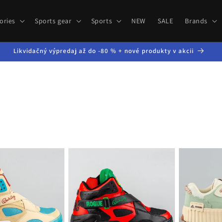
ories
Sports gear
Sports
NEW
SALE
Brands
Likvidačný výpredaj až do -80 % + nové produkty v akcii