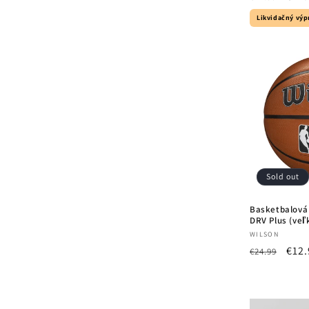
price
pric
Likvidačný výp
Sold out
Basketbalová 
DRV Plus (veľ
Vendor:
WILSON
Regular
Sale
€12.
€24.99
price
pric