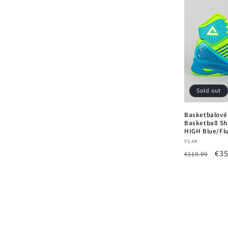
Sold out
Basketbalové
Basketball Sh
HIGH Blue/Fl
Vendor:
PEAK
Regular
Sal
€35
€119.99
price
pri