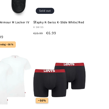
Sold out
 Armour M Locker IV
Šľapky K-Swiss K-Slide White/Red
Vendor:
K SWISS
Regular
Sale
€6.99
€23.99
99
price
price
e
redaj −50 %
−50%