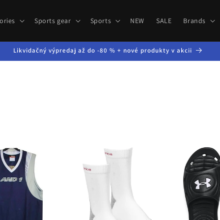
ories
Sports gear
Sports
NEW
SALE
Brands
Likvidačný výpredaj až do -80 % + nové produkty v akcii