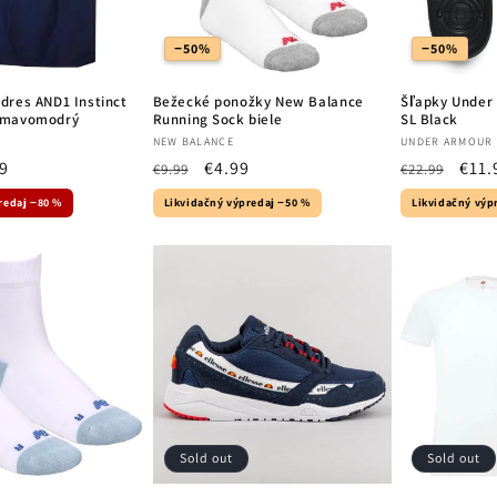
−50%
−50%
dres AND1 Instinct
Bežecké ponožky New Balance
Šľapky Under
tmavomodrý
Running Sock biele
SL Black
Vendor:
Vendor:
NEW BALANCE
UNDER ARMOUR
9
Regular
Sale
€4.99
Regular
Sale
€11.
€9.99
€22.99
e
price
price
price
pric
redaj −80 %
Likvidačný výpredaj −50 %
Likvidačný výp
Sold out
Sold out