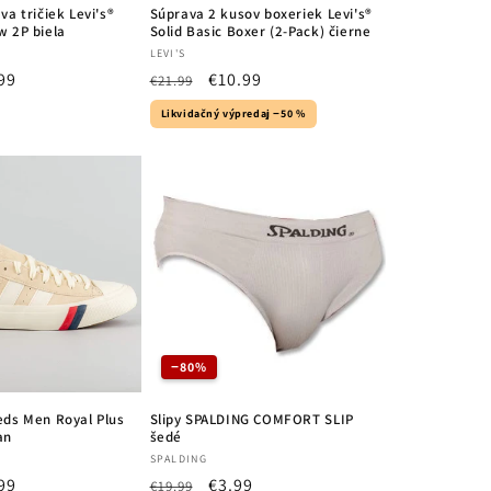
va tričiek Levi's®
Súprava 2 kusov boxeriek Levi's®
w 2P biela
Solid Basic Boxer (2-Pack) čierne
Vendor:
LEVI'S
99
Regular
Sale
€10.99
€21.99
e
price
price
Likvidačný výpredaj −50 %
−80%
eds Men Royal Plus
Slipy SPALDING COMFORT SLIP
an
šedé
Vendor:
SPALDING
99
Regular
Sale
€3.99
€19.99