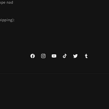
kupe nad
ipping):
Facebook
Instagram
YouTube
TikTok
Twitter
Tumblr
Payment
methods