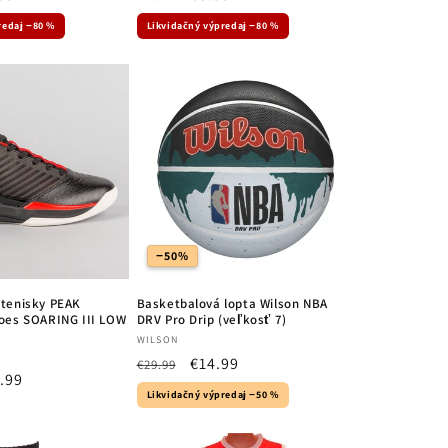
e
price
price
redaj −80 %
Likvidačný výpredaj −80 %
−50%
 tenisky PEAK
Basketbalová lopta Wilson NBA
oes SOARING III LOW
DRV Pro Drip (veľkosť 7)
Vendor:
WILSON
Regular
Sale
€14.99
€29.99
e
.99
price
price
Likvidačný výpredaj −50 %
ce