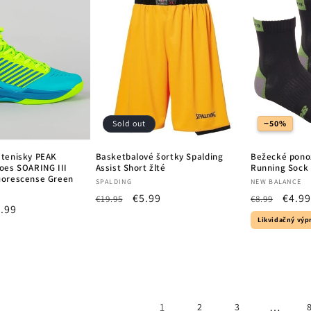
Sold out
−50%
 tenisky PEAK
Basketbalové šortky Spalding
Bežecké pono
oes SOARING III
Assist Short žlté
Running Sock 
uorescense Green
Vendor:
Vendor:
SPALDING
NEW BALANCE
Regular
Sale
€5.99
Regular
Sale
€4.99
€19.95
€8.99
e
.99
price
price
price
price
Likvidačný výp
ce
1
…
2
3