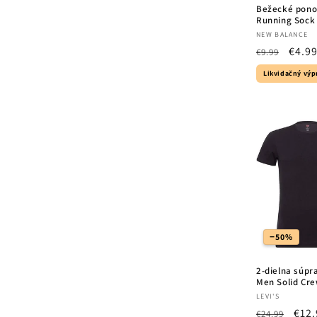
Bežecké pono
Running Sock 
Vendor:
NEW BALANCE
Regular
Sale
€4.9
€9.99
price
price
Likvidačný výp
−50%
2-dielna súpra
Men Solid Cre
Vendor:
LEVI'S
Regular
Sale
€12.
€24.99