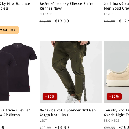
žky New Balance
Bežecké tenisky Ellesse Enrino
2-dielna súpra
biele
Runner Navy
Men Solid Cre
Vendor:
Vendor:
ELLESSE
LEVI'S
9
Regular
Sale
€13.99
Regular
Sale
€12.
€69.99
€24.99
price
price
price
pric
redaj −50 %
−80%
−80%
va tričiek Levi's®
Nohavice VSCT Spencer 3rd Gen
Tenisky Pro K
w 2P čierna
Cargo khaki kaki
Suede Light T
Vendor:
Vendor:
VSCT
PRO KEDS
99
Regular
Sale
€13.99
Regular
Sale
€19.
€69.99
€99.99