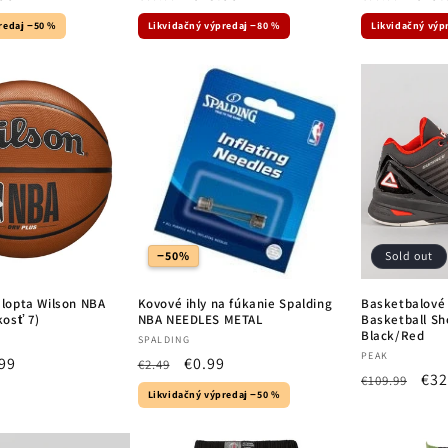
e
price
price
price
pric
redaj −50 %
Likvidačný výpredaj −80 %
Likvidačný výp
−50%
Sold out
lopta Wilson NBA
Kovové ihly na fúkanie Spalding
Basketbalové
kosť 7)
NBA NEEDLES METAL
Basketball Sh
Black/Red
Vendor:
SPALDING
Vendor:
PEAK
99
Regular
Sale
€0.99
€2.49
Regular
Sal
€32
€109.99
e
price
price
Likvidačný výpredaj −50 %
price
pri