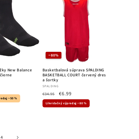
−80%
žky New Balance
Basketbalová súprava SPALDING
čierne
BASKETBALL COURT červený dres
a šortky
Vendor:
SPALDING
Regular
Sale
€6.99
€34.95
redaj −50 %
price
price
Likvidačný výpredaj −80 %
84