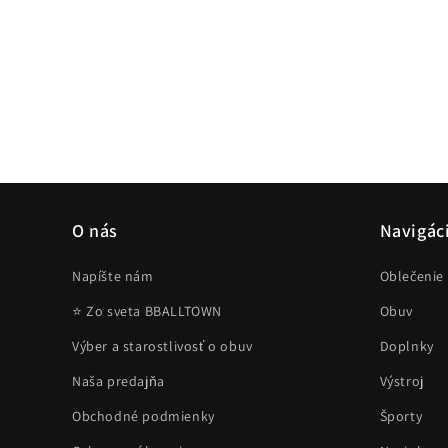
i
a
:
O nás
Navigác
Napíšte nám
Oblečenie
⭐ Zo sveta BBALLTOWN
Obuv
Výber a starostlivosť o obuv
Doplnky
Naša predajňa
Výstroj
Obchodné podmienky
Športy