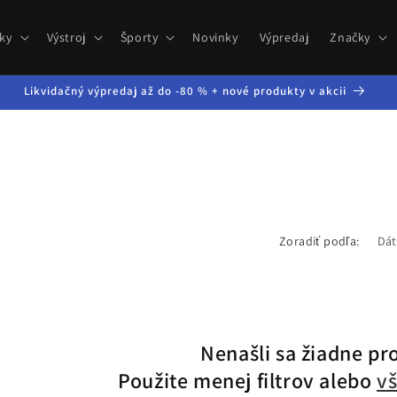
ky
Výstroj
Športy
Novinky
Výpredaj
Značky
Likvidačný výpredaj až do -80 % + nové produkty v akcii
Zoradiť podľa:
Nenašli sa žiadne pr
Použite menej filtrov alebo
vš