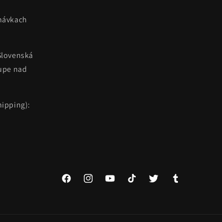
návkach
Slovenská
kupe nad
ipping):
Facebook
Instagram
YouTube
TikTok
Twitter
Tumblr